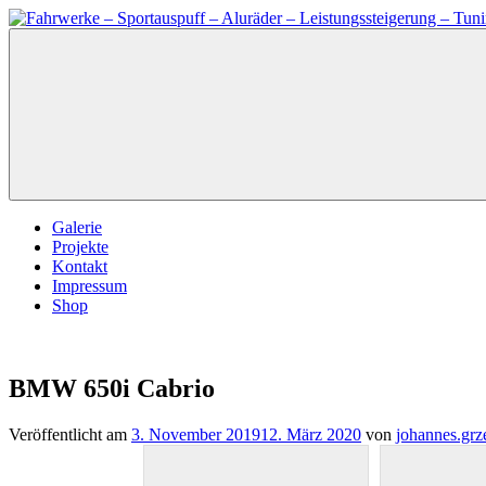
Zum
Inhalt
Fahrwerke
Fahrwerke
springen
–
–
Sportauspuff
Sportauspuff
–
–
Aluräder
Aluräder
–
–
Leistungssteigerung
Leistungssteigerung
–
–
Tuning
Tuning
Galerie
Projekte
Kontakt
Impressum
Shop
BMW 650i Cabrio
Veröffentlicht am
3. November 2019
12. März 2020
von
johannes.gr