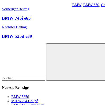
BMW
,
BMW 650
,
Ca
Beitragsnavigation
Vorheriger Beitrag
BMW 745i e65
Nächster Beitrag
BMW 525d e39
Suchen
nach:
Suchen
Neueste Beiträge
BMW 535d
MB W204 Coupé